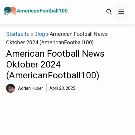
Zum
Men
Inhalt
springen
×
Startseite
»
Blog
»
American Football News
Oktober 2024 (AmericanFootball100)
Decathlon Sale
American Football News
Oktober 2024
Schaue dir jetzt die meistverkauften Produkte im
(AmericanFootball100)
Sale bei Decathlon an!
Adrian Huber
April 23, 2025
Jetzt anschauen