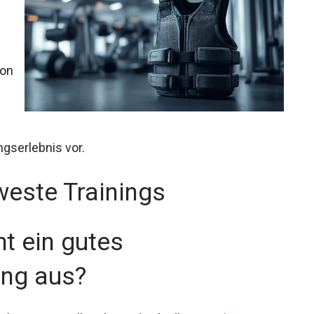
n Gewichtswesten für dein optimales
weste Trainings
t ein gutes
ing aus?