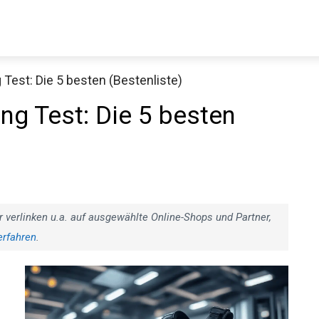
Test: Die 5 besten (Bestenliste)
Decathlon Sale
ng Test: Die 5 besten
aue dir jetzt die meistverkauften Produkte im Sale bei Decathlon
Jetzt anschauen
r verlinken u.a. auf ausgewählte Online-Shops und Partner,
erfahren
.