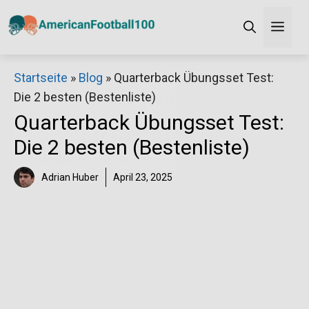
Zum
Men
Inhalt
springen
×
Startseite
»
Blog
»
Quarterback Übungsset Test:
Die 2 besten (Bestenliste)
Decathlon Sale
Quarterback Übungsset Test:
Die 2 besten (Bestenliste)
Schaue dir jetzt die meistverkauften Produkte im
Sale bei Decathlon an!
Adrian Huber
April 23, 2025
Jetzt anschauen