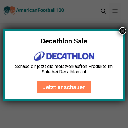
Zum
Men
Inhalt
springen
×
Startseite
»
Blog
»
Schutzkleidung Footballspieler:
Ultimativer Schutz-Leitfaden
Decathlon Sale
Schutzkleidung
Footballspieler: Ultimativer
Schaue dir jetzt die meistverkauften Produkte im
Schutz-Leitfaden
Sale bei Decathlon an!
Adrian Huber
August 5, 2025
Jetzt anschauen