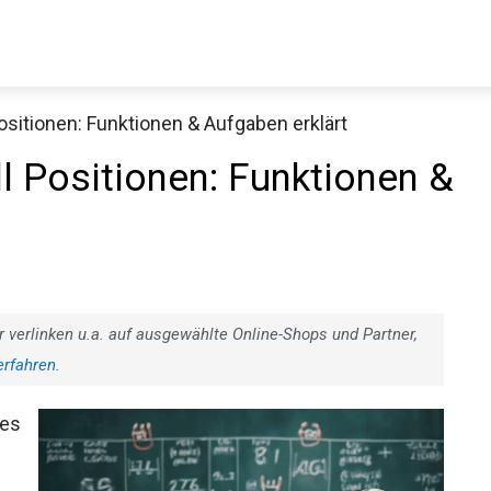
ositionen: Funktionen & Aufgaben erklärt
Decathlon Sale
l Positionen: Funktionen &
aue dir jetzt die meistverkauften Produkte im Sale bei Decathlon
Jetzt anschauen
r verlinken u.a. auf ausgewählte Online-Shops und Partner,
erfahren
.