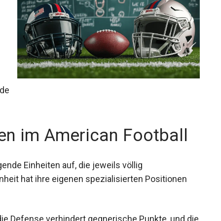
ede zwischen den Football Positionen!
ten im American Football
gende Einheiten auf, die jeweils völlig
heit hat ihre eigenen spezialisierten Positionen
die Defense verhindert gegnerische Punkte, und
ationen wie Kicks und Punts.