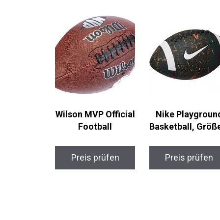
Wilson MVP Official
Nike Playgroun
Football
Basketball, Größ
Preis prüfen
Preis prüfen