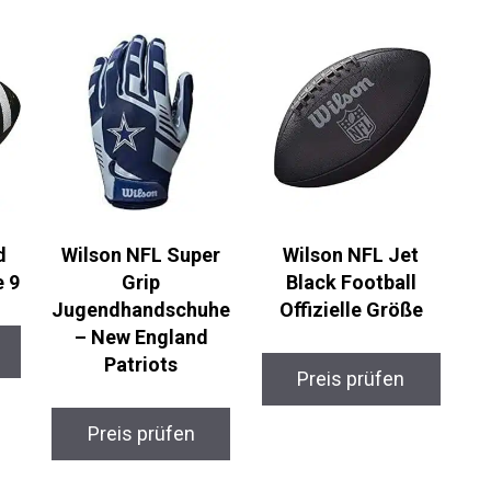
d
Wilson NFL Super
Wilson NFL Jet
e 9
Grip
Black Football
Jugendhandschuhe
Offizielle Größe
– New England
Patriots
Preis prüfen
Preis prüfen