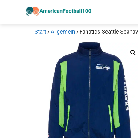
Zum
Inhalt
springen
Start
/
Allgemein
/ Fanatics Seattle Seaha