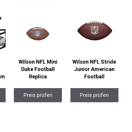
Wilson NFL Mini
Wilson NFL Stride
Duke Football
Junior American
lm
Replica
Football
Preis prüfen
Preis prüfen