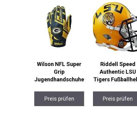
Wilson NFL Super
Riddell Speed
Grip
Authentic LSU
Jugendhandschuh
Tigers Fußballhe
e
Preis prüfen
Preis prüfen