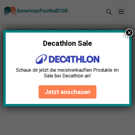
Zum
Men
Inhalt
springen
Start
/
Allgemein
/ Flagmaster Ultimate-Set
×
Flaggenfußball Kit
Decathlon Sale
Schaue dir jetzt die meistverkauften Produkte im
Sale bei Decathlon an!
Jetzt anschauen