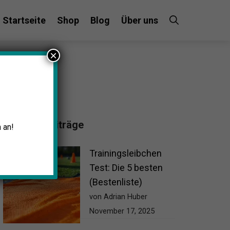
Startseite
Shop
Blog
Über uns
×
Beliebte Beiträge
 an!
Trainingsleibchen
Test: Die 5 besten
(Bestenliste)
von Adrian Huber
November 17, 2025