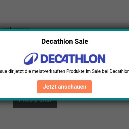
-Bomberjacke
Decathlon Sale
Nike Seahawks Herren-Bomberjacke
Zeige deine Treue mit der Nike Seattle Seahawks
Bomberjacke. Stilvolles Design, 100% Polyester,
Logodetails und praktische Taschen machen sie
aue dir jetzt die meistverkauften Produkte im Sale bei Decathlon
ideal für Stadionbesuche und den Alltag. Perfekt für
jeden Fan!
Jetzt anschauen
Preis prüfen