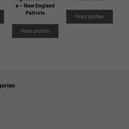
e – New England
Patriots
Preis prüfen
Preis prüfen
gorien